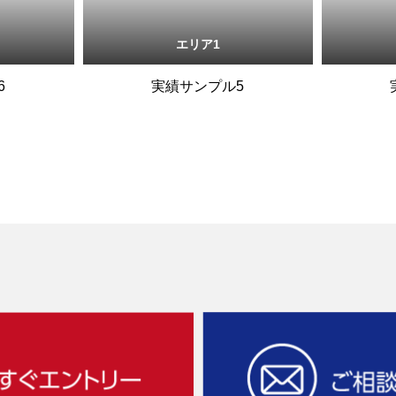
エリア1
6
実績サンプル5