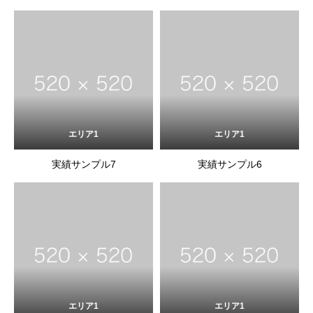
エリア1
エリア1
実績サンプル7
実績サンプル6
エリア1
エリア1