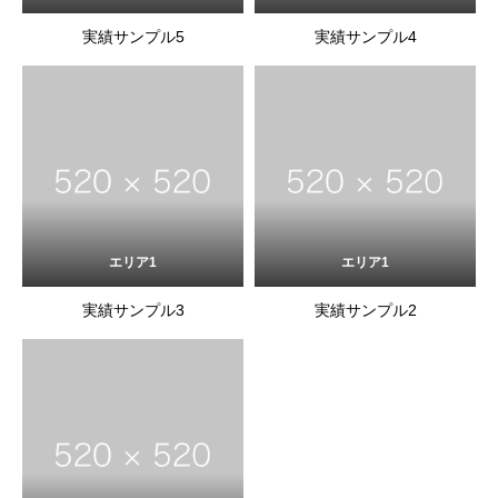
実績サンプル5
実績サンプル4
エリア1
エリア1
実績サンプル3
実績サンプル2