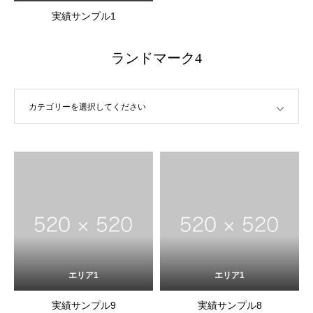
実績サンプル1
ランドマーク4
カテゴリーを選択してください
エリア1
エリア1
実績サンプル9
実績サンプル8