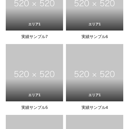
エリア1
エリア1
実績サンプル7
実績サンプル6
エリア1
エリア1
実績サンプル5
実績サンプル4