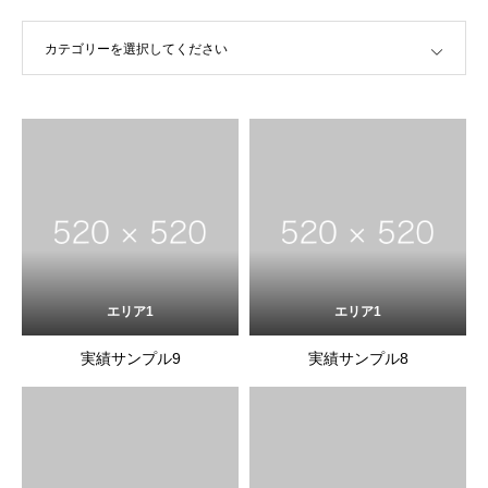
カテゴリーを選択してください
エリア1
エリア1
実績サンプル9
実績サンプル8